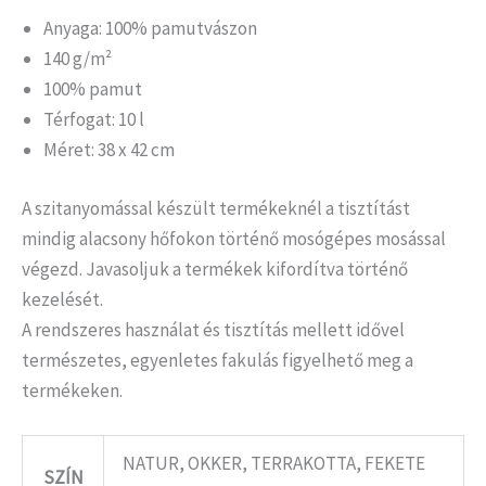
Anyaga: 100% pamutvászon
140 g/m²
100% pamut
Térfogat: 10 l
Méret: 38 x 42 cm
A szitanyomással készült termékeknél a tisztítást
mindig alacsony hőfokon történő mosógépes mosással
végezd. Javasoljuk a termékek kifordítva történő
kezelését.
A rendszeres használat és tisztítás mellett idővel
természetes, egyenletes fakulás figyelhető meg a
termékeken.
NATUR, OKKER, TERRAKOTTA, FEKETE
SZÍN