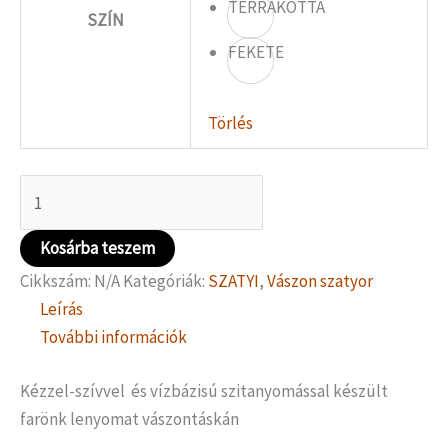
TERRAKOTTA
SZÍN
FEKETE
Törlés
Kosárba teszem
Cikkszám:
N/A
Kategóriák:
SZATYI
,
Vászon szatyor
Leírás
További információk
Kézzel-szívvel és vízbázisú szitanyomással készült
farönk lenyomat vászontáskán